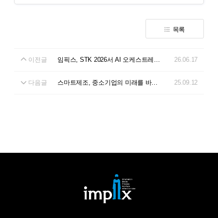
목록
이전글
임픽스, STK 2026서 AI 오케스트레이
26.06.17
션 플랫폼 ‘A2LAB’ 선보여...“복합 위기
자율 대응으로 제조 AX 혁신 구현!
다음글
스마트제조, 중소기업의 미래를 바꾸
25.09.12
다